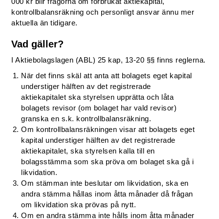
000 kr blir frågorna om förbrukat aktiekapital,
kontrollbalansräkning och personligt ansvar ännu mer
aktuella än tidigare.
Vad gäller?
I Aktiebolagslagen (ABL) 25 kap, 13-20 §§ finns reglerna.
När det finns skäl att anta att bolagets eget kapital
understiger hälften av det registrerade
aktiekapitalet ska styrelsen upprätta och låta
bolagets revisor (om bolaget har vald revisor)
granska en s.k. kontrollbalansräkning.
Om kontrollbalansräkningen visar att bolagets eget
kapital understiger hälften av det registrerade
aktiekapitalet, ska styrelsen kalla till en
bolagsstämma som ska pröva om bolaget ska gå i
likvidation.
Om stämman inte beslutar om likvidation, ska en
andra stämma hållas inom åtta månader då frågan
om likvidation ska prövas på nytt.
Om en andra stämma inte hålls inom åtta månader