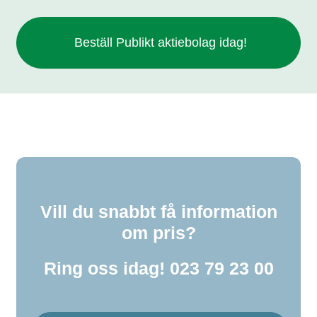
Beställ Publikt aktiebolag idag!
Vill du snabbt få information
om pris?
Ring oss idag!
023 79 23 00