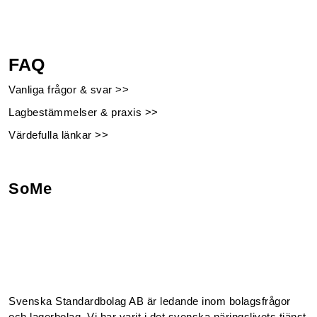
FAQ
Vanliga frågor & svar >>
Lagbestämmelser & praxis >>
Värdefulla länkar >>
SoMe
Facebook
Instagram
Linkedin
Youtube
Svenska Standardbolag AB är ledande inom bolagsfrågor
och lagerbolag. Vi har varit i det svenska näringslivets tjänst