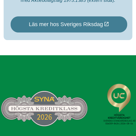
med
Aktiebolagslag 1975:1385
(extern sida).
Läs mer hos Sveriges Riksdag