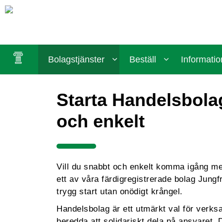
Bolagstjänster
Beställ
Informatio
Starta Handelsbola
och enkelt
Vill du snabbt och enkelt komma igång m
ett av våra färdigregistrerade bolag Jung
trygg start utan onödigt krångel.
Handelsbolag är ett utmärkt val för verks
beredda att solidariskt dela på ansvaret