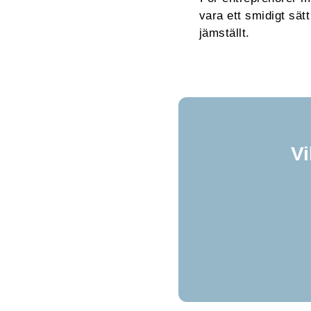
vara ett smidigt sät
jämställt.
Vi