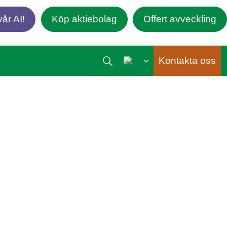
år AI!
Köp aktiebolag
Offert avveckling
Kontakta oss