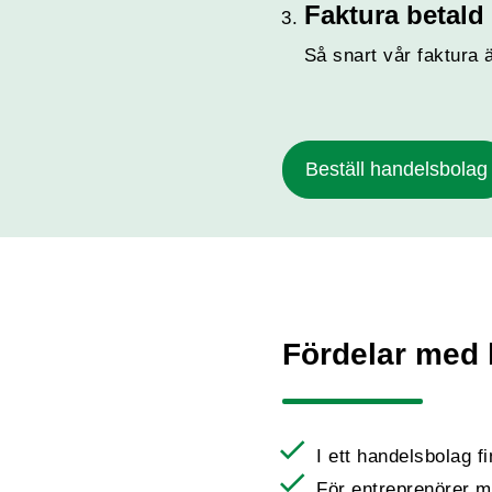
Faktura betald
Så snart vår faktura 
Beställ handelsbolag
Fördelar med
I ett handelsbolag f
För entreprenörer m