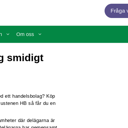
Fråga v
n
Om oss
g smidigt
ed ett handelsbolag? Köp
frustenen HB så får du en
amheter där delägarna är
. Delägarna har gemensamt