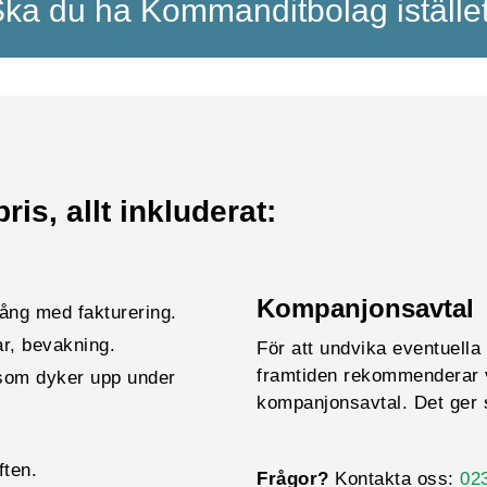
ka du ha Kommanditbolag iställe
is, allt inkluderat:
Kompanjonsavtal
ång med fakturering.
ar, bevakning.
För att undvika eventuella 
framtiden rekommenderar vi
 som dyker upp under
kompanjonsavtal. Det ger s
ften.
Frågor?
Kontakta oss:
02