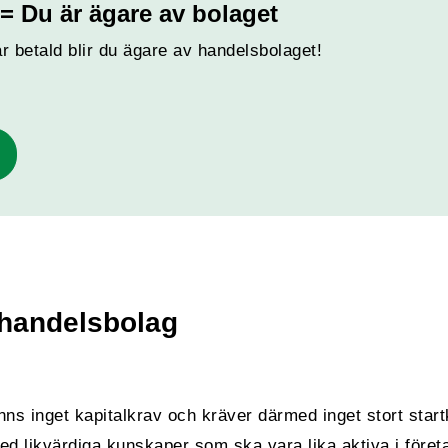
 = Du är ägare av bolaget
är betald blir du ägare av handelsbolaget!
 handelsbolag
inns inget kapitalkrav och kräver därmed inget stort start
ed likvärdiga kunskaper som ska vara lika aktiva i före