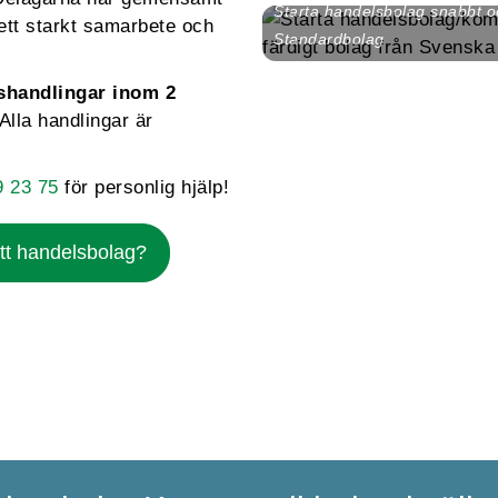
Starta handelsbolag snabbt o
 ett starkt samarbete och
Standardbolag
shandlingar inom 2
Alla handlingar är
9 23 75
för personlig hjälp!
tt handelsbolag?