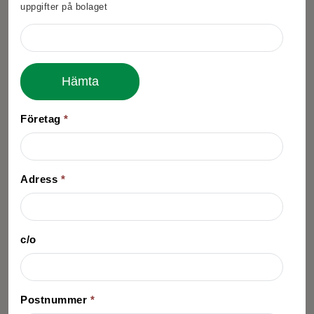
uppgifter på bolaget
Hämta
Företag
*
Adress
*
c/o
Postnummer
*