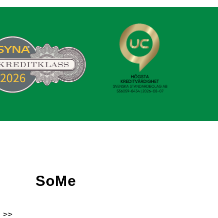
SoMe
 >>