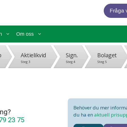
Fråga v
n
Om oss