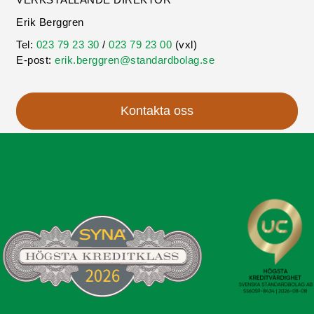
Erik Berggren
Tel:
023 79 23 30
/
023 79 23 00
(vxl)
E-post:
erik.berggren@standardbolag.se
Kontakta oss