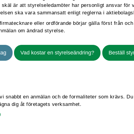
 skäl är att styrelseledamöter har personligt ansvar för v
relsen ska vara sammansatt enligt reglerna i aktiebolags
firmatecknare eller ordförande börjar gälla först från o
anmälan om ändrad styrelse.
tag
Vad kostar en styrelseändring?
Beställ st
vi snabbt en anmälan och de formaliteter som krävs. Du
 ägna dig åt företagets verksamhet.
0