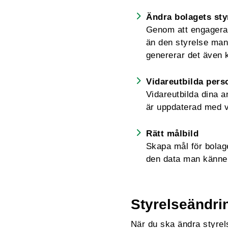
Ändra bolagets sty
Genom att engagera 
än den styrelse man 
genererar det även 
Vidareutbilda pers
Vidareutbilda dina a
är uppdaterad med v
Rätt målbild
Skapa mål för bolag
den data man känner 
Styrelseändri
När du ska ändra styrelse