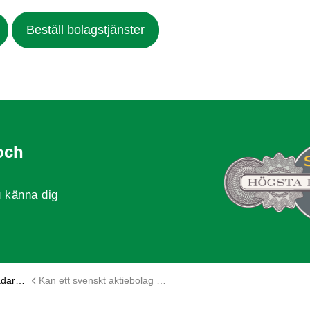
Beställ bolagstjänster
och
 känna dig
 bolag
Kan ett svenskt aktiebolag ha utländska ägare?