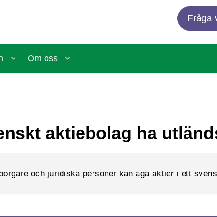
Fråga v
n
Om oss
enskt aktiebolag ha utlän
orgare och juridiska personer kan äga aktier i ett svens