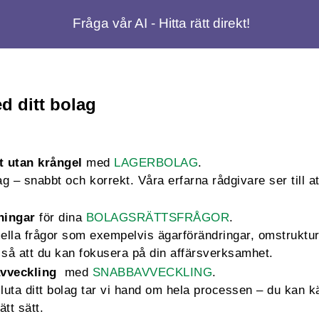
Fråga vår AI - Hitta rätt direkt!
d ditt bolag
t utan krångel
med
LAGERBOLAG
.
 – snabbt och korrekt. Våra erfarna rådgivare ser till att
ningar
för dina
BOLAGSRÄTTSFRÅGOR
.
mella frågor som exempelvis ägarförändringar, omstruktu
så att du kan fokusera på din affärsverksamhet.
vveckling
med
SNABBAVVECKLING
.
sluta ditt bolag tar vi hand om hela processen – du kan k
ätt sätt.