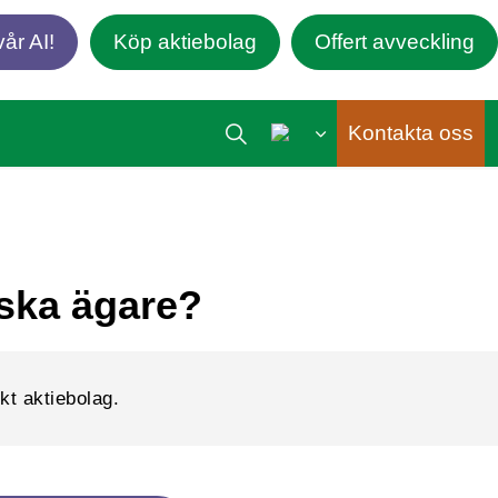
år AI!
Köp aktiebolag
Offert avveckling
Kontakta oss
dska ägare?
kt aktiebolag.