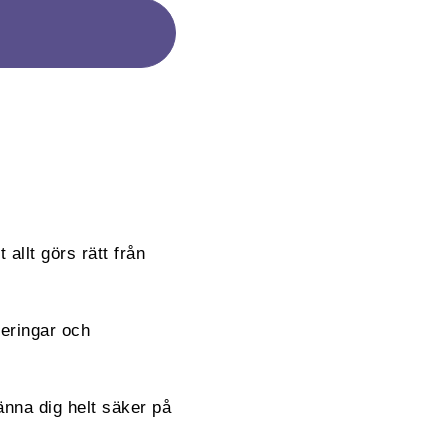
 allt görs rätt från
reringar och
änna dig helt säker på