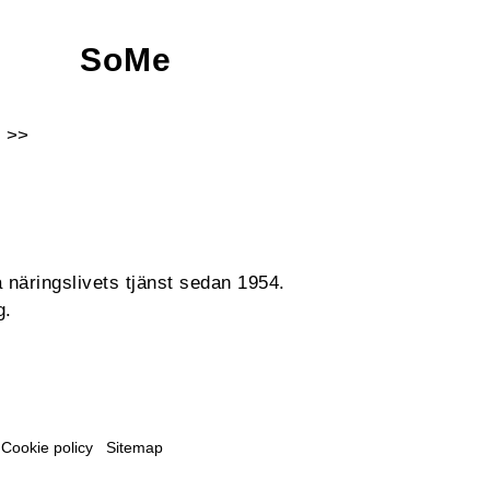
SoMe
 >>
Facebook
Instagram
Linkedin
Youtube
 näringslivets tjänst sedan 1954.
g.
Cookie policy
Sitemap