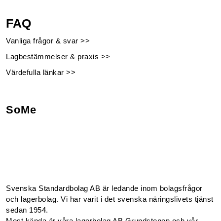
FAQ
Vanliga frågor & svar >>
Lagbestämmelser & praxis >>
Värdefulla länkar >>
SoMe
Facebook
Instagram
Linkedin
Youtube
Svenska Standardbolag AB är ledande inom bolagsfrågor
och lagerbolag. Vi har varit i det svenska näringslivets tjänst
sedan 1954.
Mest kända är våra lagerbolag AB Grundstenen och vår