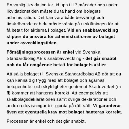
En vanlig likvidation tar tid upp till 7 månader och under
likvidationstiden måste du ta hand om bolagets
administration. Det kan vara både besvärligt och
tidskrävande och du måste vänta på utskiftningen för att
få betalt för aktierna i bolaget.
Vid en snabbavveckling
slipper du ansvara för administrationen av bolaget
under avvecklingstiden.
Försäljningsprocessen är enkel
vid Svenska
Standardbolag AB's snabbavveckling -
det går snabbt
och du får omgående betalt för bolagets aktier
.
Att sälja bolaget till Svenska Standardbolag AB gör att du
kan känna dig trygg med att bolaget och ägarnas
befogenheter och skyldigheter gentemot Skatteverket (m
fl) kommer att hanteras korrekt. Att exempelvis att
skalbolagsdeklarationen samt övriga deklarationer och
andra redovisningar blir gjorda på rätt sätt.
Vi garanterar
även att eventuella krav mot bolaget hanteras korrekt.
Processen är enkel och det går snabbt.