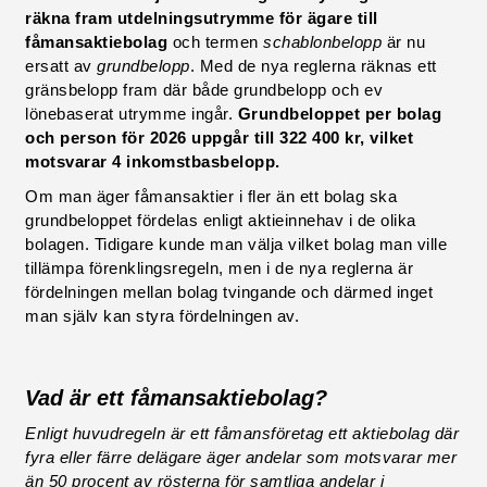
räkna fram utdelningsutrymme för ägare till
fåmansaktiebolag
och termen
schablonbelopp
är nu
ersatt av
grundbelopp
. Med de nya reglerna räknas ett
gränsbelopp fram där både grundbelopp och ev
lönebaserat utrymme ingår.
Grundbeloppet per bolag
och person för 2026 uppgår till 322 400 kr, vilket
motsvarar 4 inkomstbasbelopp.
Om man äger fåmansaktier i fler än ett bolag ska
grundbeloppet fördelas enligt aktieinnehav i de olika
bolagen. Tidigare kunde man välja vilket bolag man ville
tillämpa förenklingsregeln, men i de nya reglerna är
fördelningen mellan bolag tvingande och därmed inget
man själv kan styra fördelningen av.
Vad är ett fåmansaktiebolag?
Enligt huvudregeln är ett fåmansföretag ett aktiebolag där
fyra eller färre delägare äger andelar som motsvarar mer
än 50 procent av rösterna för samtliga andelar i