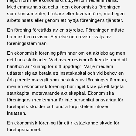
någon form av ekonomiskt utbyte för medlemmarna.
Medlemmarna ska delta i den ekonomiska föreningen
som konsumenter, brukare eller leverantörer, med egen
arbetsinsats eller genom att nyttja föreningens tjänster.
En förening företräds av en styrelse. Föreningen måste
ha minst en revisor. Styrelse och revisor väljs av
föreningsstämman.
En ekonomisk förening påminner om ett aktiebolag men
det finns skillnader. Vad avser revisor räcker det med att
han/hon är ”kunnig för sitt uppdrag”. Varje medlem
utfäster sig att betala ett insatskapital och vid behov en
årlig medlemsavgift som beslutas av föreningsstämman,
men en ekonomisk förening har inget krav på ett lägsta
startkapital motsvarande aktiekapital. Ekonomiska
föreningars medlemmar är inte personligt ansvariga för
företagets skulder och andra förpliktelser utöver
insatsen.
En ekonomisk förening får ett rikstäckande skydd för
företagsnamnet.