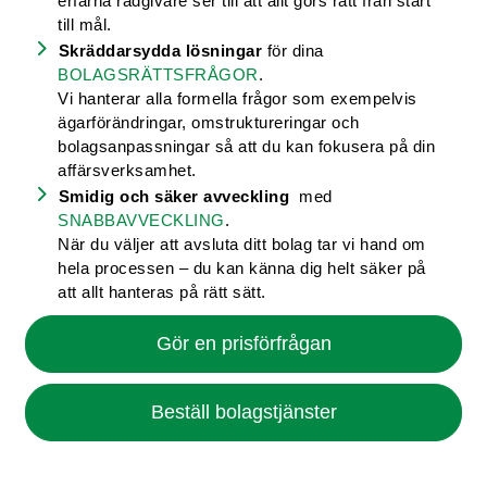
erfarna rådgivare ser till att allt görs rätt från start
till mål.
Skräddarsydda lösningar
för dina
BOLAGSRÄTTSFRÅGOR
.
Vi hanterar alla formella frågor som exempelvis
ägarförändringar, omstruktureringar och
bolagsanpassningar så att du kan fokusera på din
affärsverksamhet.
Smidig och säker avveckling
med
SNABBAVVECKLING
.
När du väljer att avsluta ditt bolag tar vi hand om
hela processen – du kan känna dig helt säker på
att allt hanteras på rätt sätt.
Gör en prisförfrågan
Beställ bolagstjänster