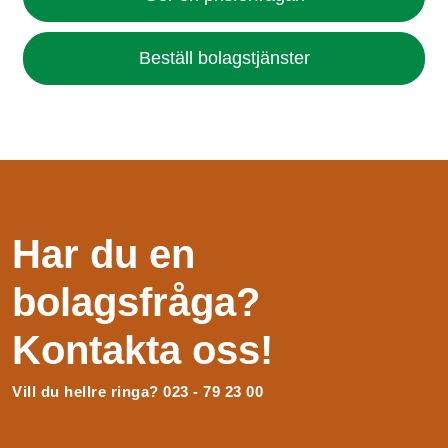
Beställ bolagstjänster
Har du en
bolagsfråga?
Kontakta oss!
Vill du hellre ringa? 023 - 79 23 00