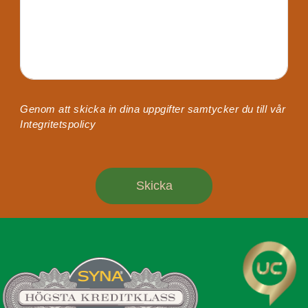
Genom att skicka in dina uppgifter samtycker du till vår
Integritetspolicy