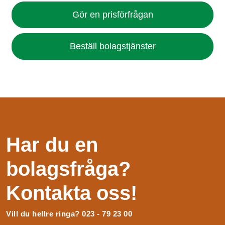
Gör en prisförfrågan
Beställ bolagstjänster
Har du en
bolagsfråga?
Kontakta oss!
Vill du hellre ringa? 023 - 79 23 00