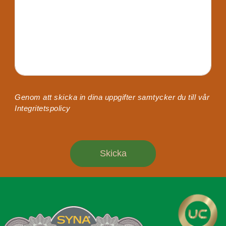
Genom att skicka in dina uppgifter samtycker du till vår
Integritetspolicy