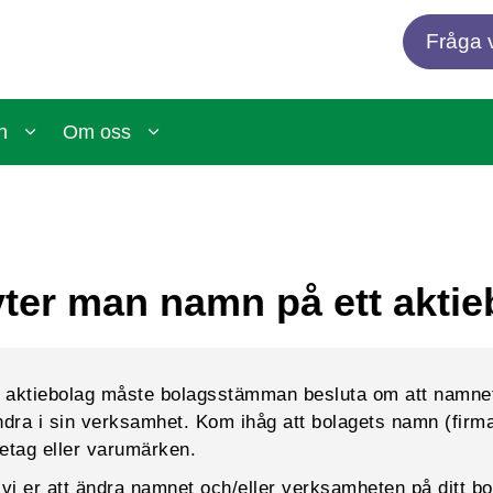
Fråga v
n
Om oss
ter man namn på ett akti
tt aktiebolag måste bolagsstämman besluta om att namn
ndra i sin verksamhet. Kom ihåg att bolagets namn (firm
retag eller varumärken.
vi er att ändra namnet och/eller verksamheten på ditt bola