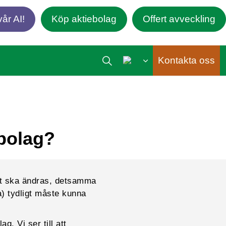
år AI!
Köp aktiebolag
Offert avveckling
Kontakta oss
ebolag?
et ska ändras, detsamma
a) tydligt måste kunna
g. Vi ser till att