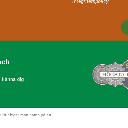
Integritetspolicy
och
 känna dig
Hur byter man namn på ett aktiebolag?