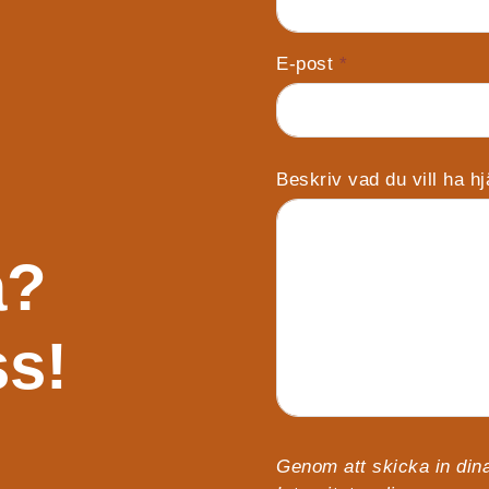
E-post
*
Beskriv vad du vill ha h
a?
ss!
Genom att skicka in dina