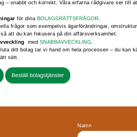
 – snabbt och korrekt. Våra erfarna rådgivare ser till att
ningar
för dina
BOLAGSRÄTTSFRÅGOR
.
mella frågor som exempelvis ägarförändringar, omstruktu
så att du kan fokusera på din affärsverksamhet.
vveckling
med
SNABBAVVECKLING
.
sluta ditt bolag tar vi hand om hela processen – du kan k
ätt sätt.
Beställ bolagstjänster
Namn