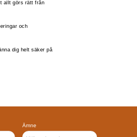
 allt görs rätt från
reringar och
änna dig helt säker på
Ämne