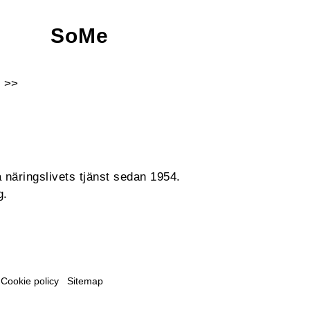
SoMe
 >>
Facebook
Instagram
Linkedin
Youtube
 näringslivets tjänst sedan 1954.
g.
Cookie policy
Sitemap