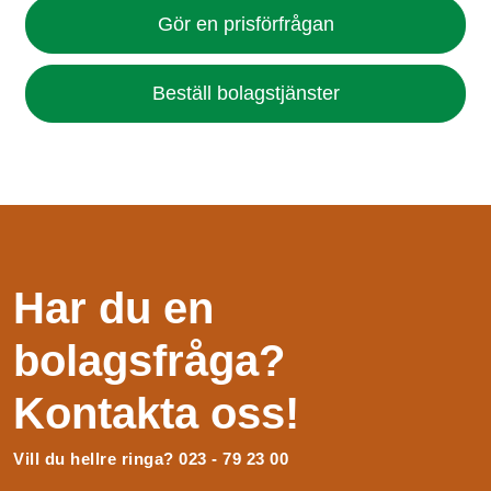
Gör en prisförfrågan
Beställ bolagstjänster
Har du en
bolagsfråga?
Kontakta oss!
Vill du hellre ringa? 023 - 79 23 00