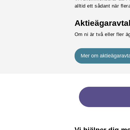
alltid ett sådant när fl
Aktieägaravtal
Om ni är två eller fler 
Mer om aktieägaravta
Vi hjälper dig me