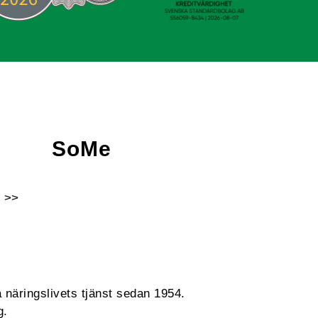
SoMe
 >>
Facebook
Instagram
Linkedin
Youtube
 näringslivets tjänst sedan 1954.
g.