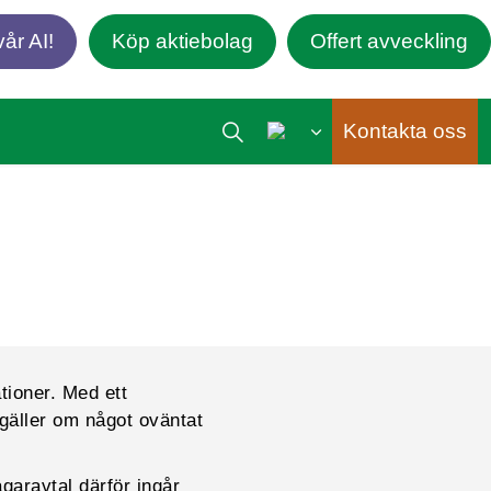
år AI!
Köp aktiebolag
Offert avveckling
Kontakta oss
ationer. Med ett
 gäller om något oväntat
ägaravtal därför ingår