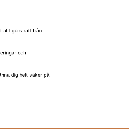
 allt görs rätt från
reringar och
änna dig helt säker på