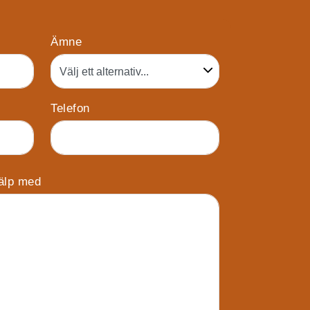
Ämne
Telefon
jälp med