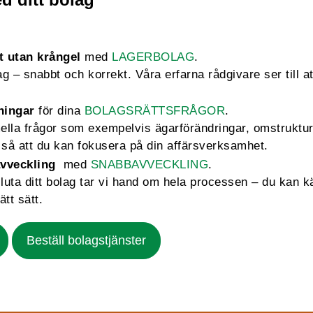
t utan krångel
med
LAGERBOLAG
.
 – snabbt och korrekt. Våra erfarna rådgivare ser till att
ningar
för dina
BOLAGSRÄTTSFRÅGOR
.
mella frågor som exempelvis ägarförändringar, omstruktu
så att du kan fokusera på din affärsverksamhet.
vveckling
med
SNABBAVVECKLING
.
sluta ditt bolag tar vi hand om hela processen – du kan k
ätt sätt.
Beställ bolagstjänster