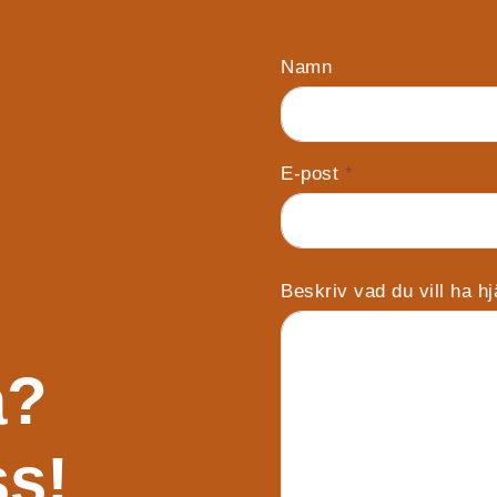
Namn
E-post
*
Beskriv vad du vill ha h
a?
ss!