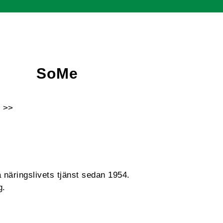
SoMe
 >>
Facebook
Instagram
Linkedin
Youtube
 näringslivets tjänst sedan 1954.
g.