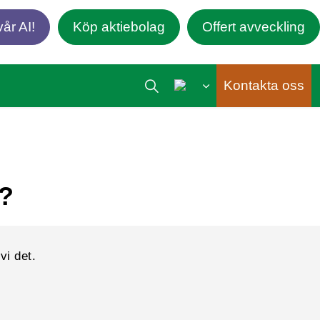
år AI!
Köp aktiebolag
Offert avveckling
Kontakta oss
?
vi det.