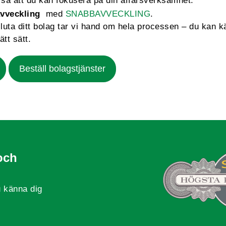
så att du kan fokusera på din affärsverksamhet.
vveckling
med
SNABBAVVECKLING
.
sluta ditt bolag tar vi hand om hela processen – du kan k
ätt sätt.
Beställ bolagstjänster
och
 känna dig