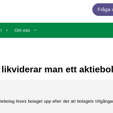
Fråga v
n
Om oss
 likviderar man ett aktiebo
tiebolag löses bolaget upp efter det att bolagets tillgång