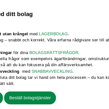
d ditt bolag
t utan krångel
med
LAGERBOLAG
.
 – snabbt och korrekt. Våra erfarna rådgivare ser till att
ningar
för dina
BOLAGSRÄTTSFRÅGOR
.
mella frågor som exempelvis ägarförändringar, omstruktu
så att du kan fokusera på din affärsverksamhet.
vveckling
med
SNABBAVVECKLING
.
sluta ditt bolag tar vi hand om hela processen – du kan k
ätt sätt.
Beställ bolagstjänster