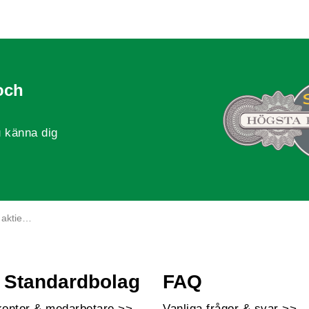
och
 känna dig
ebolag?
Standardbolag
FAQ
kontor & medarbetare >>
Vanliga frågor & svar >>