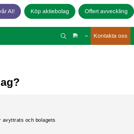
år AI!
Köp aktiebolag
Offert avveckling
Kontakta oss
lag?
ar avyttrats och bolagets