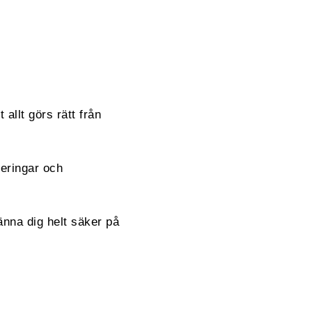
 allt görs rätt från
reringar och
änna dig helt säker på