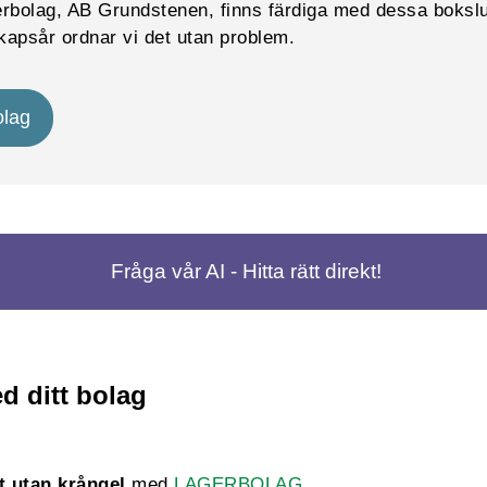
gerbolag, AB Grundstenen, finns färdiga med dessa boks
kapsår ordnar vi det utan problem.
olag
Fråga vår AI - Hitta rätt direkt!
d ditt bolag
t utan krångel
med
LAGERBOLAG
.