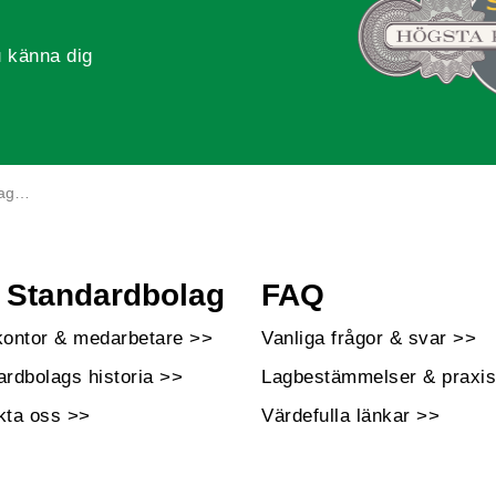
 känna dig
ja?
Standardbolag
FAQ
kontor & medarbetare >>
Vanliga frågor & svar >>
ardbolags historia >>
Lagbestämmelser & praxis
kta oss >>
Värdefulla länkar >>