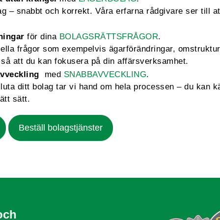
 – snabbt och korrekt. Våra erfarna rådgivare ser till att
ningar
för dina
BOLAGSRÄTTSFRÅGOR
.
mella frågor som exempelvis ägarförändringar, omstruktu
så att du kan fokusera på din affärsverksamhet.
vveckling
med
SNABBAVVECKLING
.
sluta ditt bolag tar vi hand om hela processen – du kan k
ätt sätt.
Beställ bolagstjänster
och