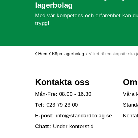
lagerbolag
Med vår kompetens och erfarenhet kan du
trygg!
Hem
Köpa lagerbolag
Vilket räkenskapsår ska jag väl
Kontakta oss
Om 
Mån-Fre: 08.00 - 16.30
Våra 
Tel:
023 79 23 00
Stand
E-post:
info@standardbolag.se
Konta
Chatt:
Under kontorstid