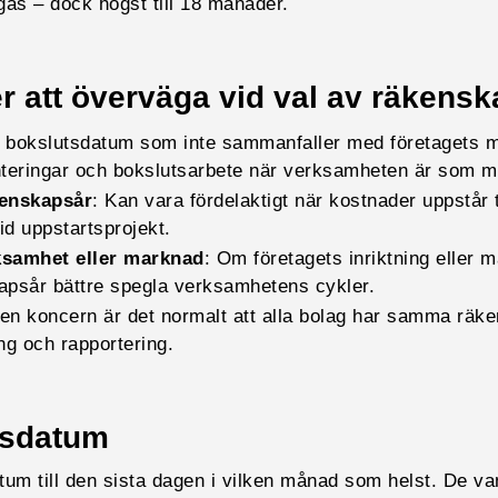
ngas – dock högst till 18 månader.
er att överväga vid val av räkens
tt bokslutsdatum som inte sammanfaller med företagets m
enteringar och bokslutsarbete när verksamheten är som 
kenskapsår
: Kan vara fördelaktigt när kostnader uppstår 
id uppstartsprojekt.
ksamhet eller marknad
: Om företagets inriktning eller 
kapsår bättre spegla verksamhetens cykler.
I en koncern är det normalt att alla bolag har samma räke
ng och rapportering.
tsdatum
um till den sista dagen i vilken månad som helst. De van