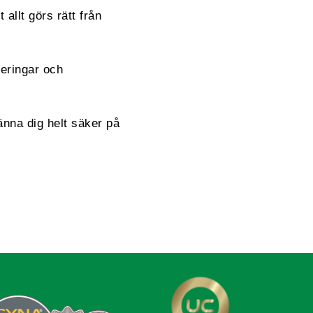
 allt görs rätt från
reringar och
änna dig helt säker på