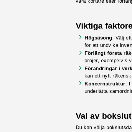
vara kortare eller förlä
Viktiga faktor
Högsäsong
: Välj e
för att undvika inv
Förlängt första rä
dröjer, exempelvis v
Förändringar i ver
kan ett nytt räkens
Koncernstruktur
: 
underlätta samordni
Val av bokslu
Du kan välja bokslutsdat