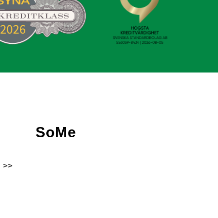
SoMe
 >>
Facebook
Instagram
Linkedin
Youtube