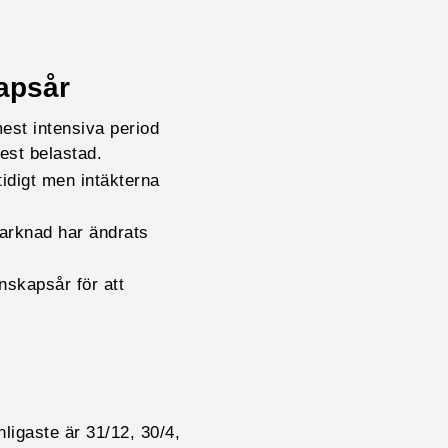
kapsår
est intensiva period
mest belastad.
tidigt men intäkterna
marknad har ändrats
nskapsår för att
ligaste är 31/12, 30/4,