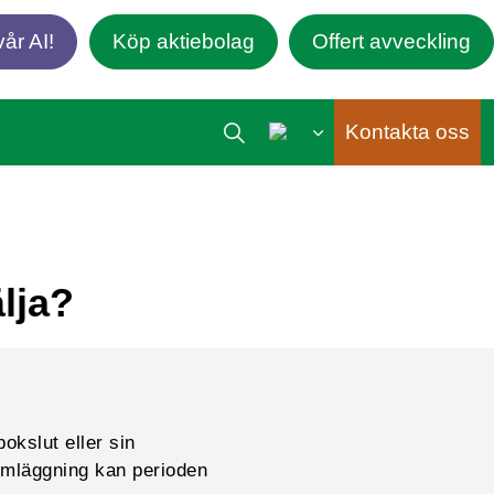
år AI!
Köp aktiebolag
Offert avveckling
Kontakta oss
lja?
okslut eller sin
 omläggning kan perioden