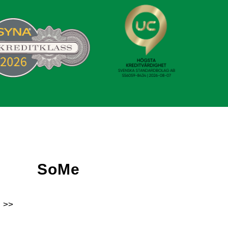
SoMe
 >>
Facebook
Instagram
Linkedin
Youtube