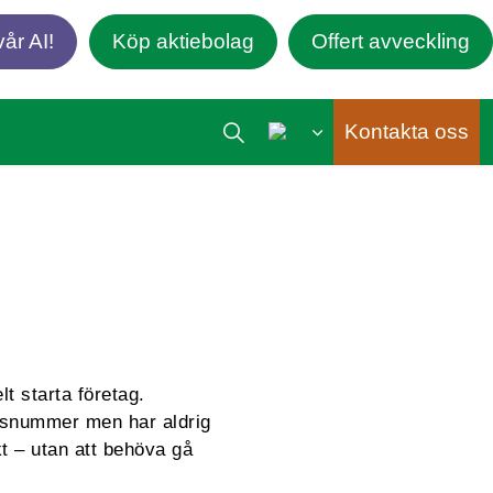
år AI!
Köp aktiebolag
Offert avveckling
Kontakta oss
t starta företag.
onsnummer men har aldrig
kt – utan att behöva gå