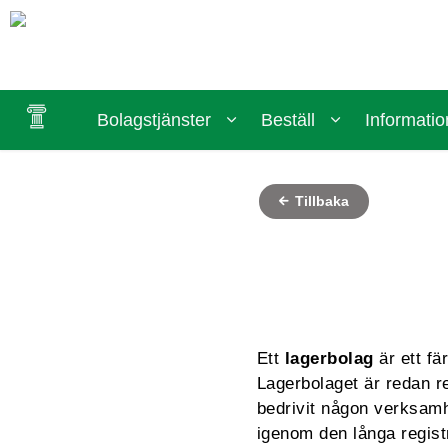
Bolagstjänster
Beställ
Informatio
Tillbaka
Ett
lagerbolag
är ett fä
Lagerbolaget är redan r
bedrivit någon verksamhe
igenom den långa regis