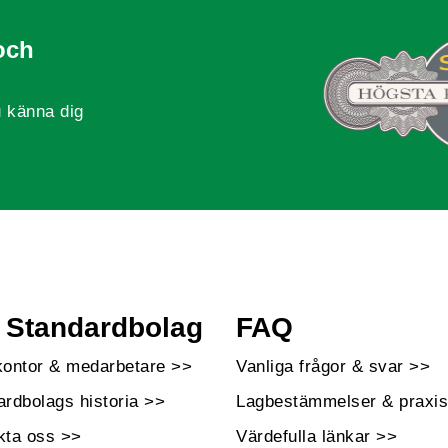
och
 känna dig
Standardbolag
FAQ
kontor & medarbetare >>
Vanliga frågor & svar >>
ardbolags historia >>
Lagbestämmelser & praxis
kta oss >>
Värdefulla länkar >>