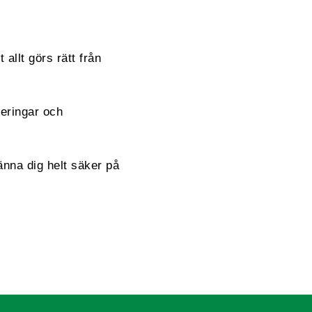
 allt görs rätt från
reringar och
änna dig helt säker på