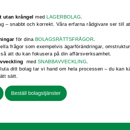
t utan krångel
med
LAGERBOLAG
.
 – snabbt och korrekt. Våra erfarna rådgivare ser till att
ningar
för dina
BOLAGSRÄTTSFRÅGOR
.
mella frågor som exempelvis ägarförändringar, omstruktu
så att du kan fokusera på din affärsverksamhet.
vveckling
med
SNABBAVVECKLING
.
sluta ditt bolag tar vi hand om hela processen – du kan k
ätt sätt.
Beställ bolagstjänster