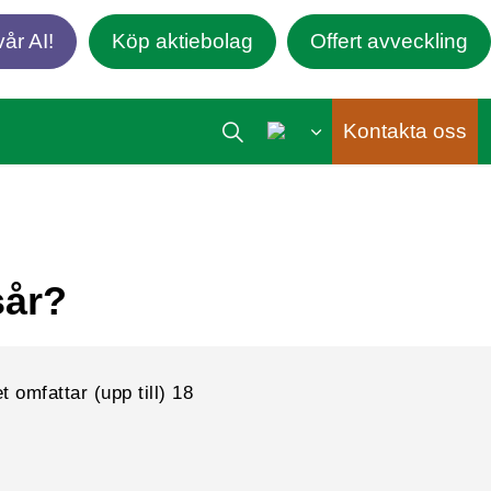
år AI!
Köp aktiebolag
Offert avveckling
Kontakta oss
sår?
t omfattar (upp till) 18