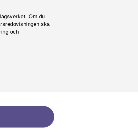
olagsverket. Om du
 årsredovisningen ska
ring och