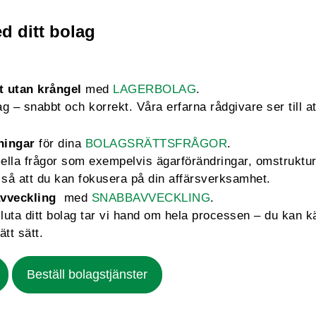
d ditt bolag
t utan krångel
med
LAGERBOLAG
.
 – snabbt och korrekt. Våra erfarna rådgivare ser till att
ningar
för dina
BOLAGSRÄTTSFRÅGOR
.
mella frågor som exempelvis ägarförändringar, omstruktu
så att du kan fokusera på din affärsverksamhet.
vveckling
med
SNABBAVVECKLING
.
sluta ditt bolag tar vi hand om hela processen – du kan k
ätt sätt.
Beställ bolagstjänster