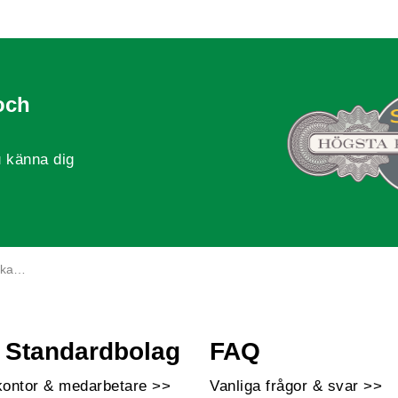
och
 känna dig
år?
Standardbolag
FAQ
kontor & medarbetare >>
Vanliga frågor & svar >>