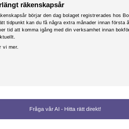
rlängt räkenskapsår
räkenskapsår börjar den dag bolaget registrerades hos B
rätt tidpunkt kan du få några extra månader innan första
mer tid att komma igång med din verksamhet innan bokfö
ktuellt.
r vi mer.
Fråga vår AI - Hitta rätt direkt!