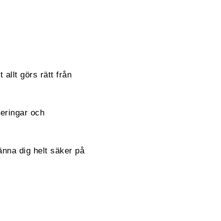
 allt görs rätt från
reringar och
änna dig helt säker på