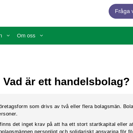
Fråga v
n
Om oss
Vad är ett handelsbolag?
företagsform som drivs av två eller flera bolagsmän. B
ersoner.
inns det inget krav på att ha ett stort startkapital eller a
 bolagsmännen personligt och solidariskt ansvariga för fö