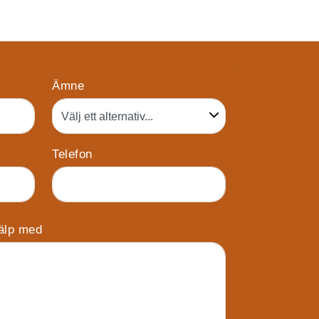
Ämne
Telefon
jälp med