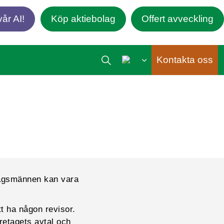
år AI!
Köp aktiebolag
Offert avveckling
Kontakta oss
olagsmännen kan vara
tt ha någon revisor.
retagets avtal och