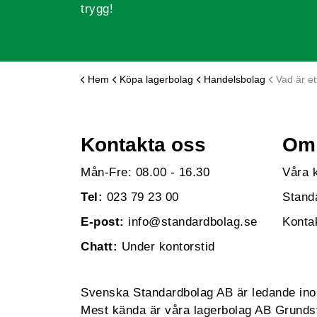
trygg!
Hem
Köpa lagerbolag
Handelsbolag
Vad är e
Kontakta oss
Om 
Mån-Fre: 08.00 - 16.30
Våra 
Tel:
023 79 23 00
Stand
E-post:
info@standardbolag.se
Konta
Chatt:
Under kontorstid
Svenska Standardbolag AB är ledande inom 
Mest kända är våra lagerbolag AB Grundst