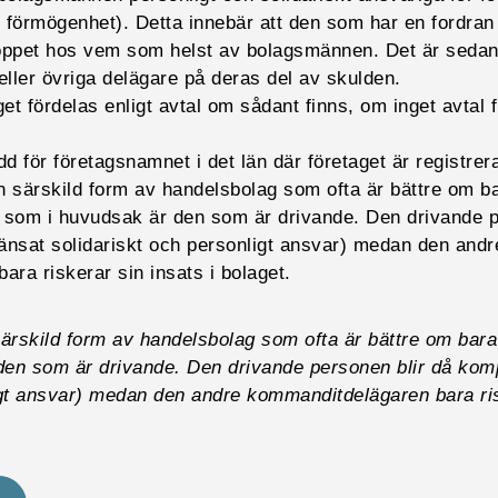
 förmögenhet). Detta innebär att den som har en fordran
oppet hos vem som helst av bolagsmännen. Det är sedan u
 eller övriga delägare på deras del av skulden.
get fördelas enligt avtal om sådant finns, om inget avtal 
d för företagsnamnet i det län där företaget är registrera
 särskild form av handelsbolag som ofta är bättre om b
som i huvudsak är den som är drivande. Den drivande p
nsat solidariskt och personligt ansvar) medan den andr
ra riskerar sin insats i bolaget.
ärskild form av handelsbolag som ofta är bättre om bar
den som är drivande. Den drivande personen blir då kom
igt ansvar) medan den andre kommanditdelägaren bara ris