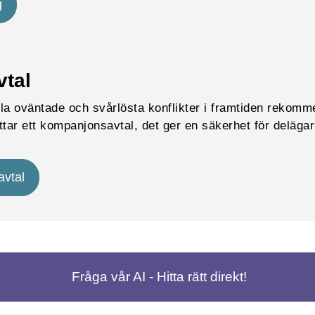
g
tal
lla oväntade och svårlösta konflikter i framtiden rekomm
ttar ett kompanjonsavtal, det ger en säkerhet för deläga
vtal
Fråga vår AI - Hitta rätt direkt!