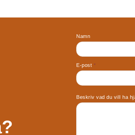
Namn
E-post
*
Beskriv vad du vill ha h
a?