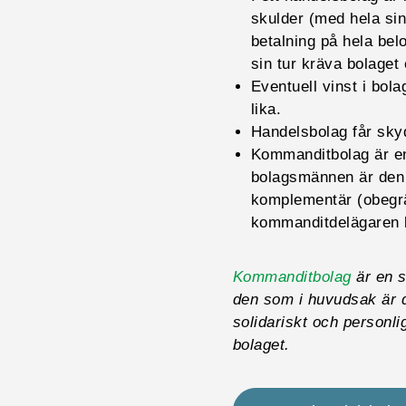
skulder (med hela sin
betalning på hela bel
sin tur kräva bolaget
Eventuell vinst i bola
lika.
Handelsbolag får skyd
Kommanditbolag är en
bolagsmännen är den 
komplementär (obegrä
kommanditdelägaren ba
Kommanditbolag
är en s
den som i huvudsak är 
solidariskt och personl
bolaget.