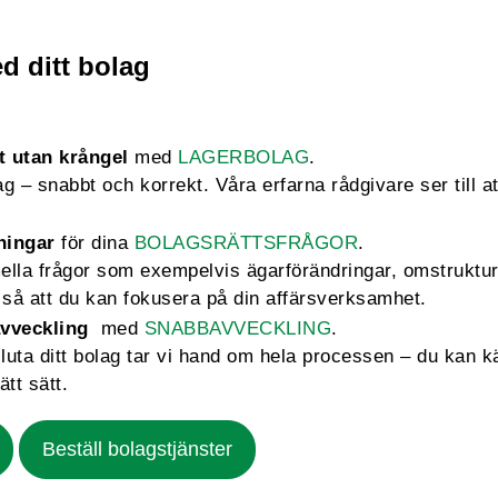
d ditt bolag
t utan krångel
med
LAGERBOLAG
.
 – snabbt och korrekt. Våra erfarna rådgivare ser till att
ningar
för dina
BOLAGSRÄTTSFRÅGOR
.
mella frågor som exempelvis ägarförändringar, omstruktu
så att du kan fokusera på din affärsverksamhet.
vveckling
med
SNABBAVVECKLING
.
sluta ditt bolag tar vi hand om hela processen – du kan k
ätt sätt.
Beställ bolagstjänster