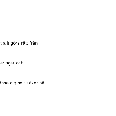
 allt görs rätt från
reringar och
änna dig helt säker på