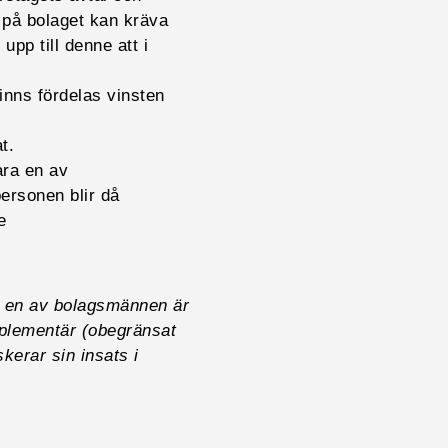
 på bolaget kan kräva
pp till denne att i
finns fördelas vinsten
t.
ara en av
ersonen blir då
e
a en av bolagsmännen är
plementär (obegränsat
kerar sin insats i