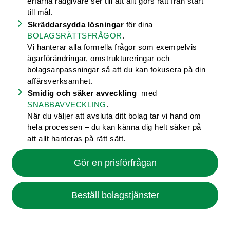
erfarna rådgivare ser till att allt görs rätt från start
till mål.
Skräddarsydda lösningar
för dina
BOLAGSRÄTTSFRÅGOR
.
Vi hanterar alla formella frågor som exempelvis
ägarförändringar, omstruktureringar och
bolagsanpassningar så att du kan fokusera på din
affärsverksamhet.
Smidig och säker avveckling
med
SNABBAVVECKLING
.
När du väljer att avsluta ditt bolag tar vi hand om
hela processen – du kan känna dig helt säker på
att allt hanteras på rätt sätt.
Gör en prisförfrågan
Beställ bolagstjänster