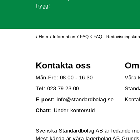
trygg!
Hem
Information
FAQ
FAQ - Redovisningskonsult/Re
Kontakta oss
Om 
Mån-Fre: 08.00 - 16.30
Våra 
Tel:
023 79 23 00
Stand
E-post:
info@standardbolag.se
Konta
Chatt:
Under kontorstid
Svenska Standardbolag AB är ledande inom 
Mest kända är våra lagerbolag AB Grundst