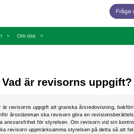
Fråga v
n
Om oss
Vad är revisorns uppgift?
r är revisorns uppgift att granska årsredovisning, bokför
 Inför årsstämman ska revisorn göra en revisionsberättel
ka ansvarsfrihet för styrelsen. Om revisorn vid sin kontrol
ska revisorn uppmärksamma styrelsen på detta så att fel