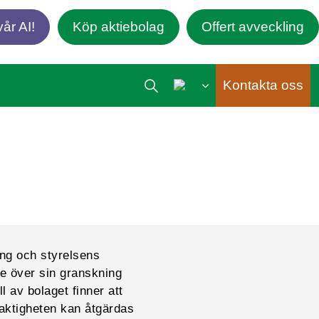
år AI!
Köp aktiebolag
Offert avveckling
Kontakta oss
ing och styrelsens
se över sin granskning
l av bolaget finner att
aktigheten kan åtgärdas