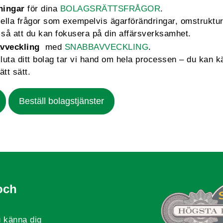
ningar
för dina
BOLAGSRÄTTSFRÅGOR
.
mella frågor som exempelvis ägarförändringar, omstruktu
så att du kan fokusera på din affärsverksamhet.
vveckling
med
SNABBAVVECKLING
.
sluta ditt bolag tar vi hand om hela processen – du kan k
ätt sätt.
Beställ bolagstjänster
och
 känna dig