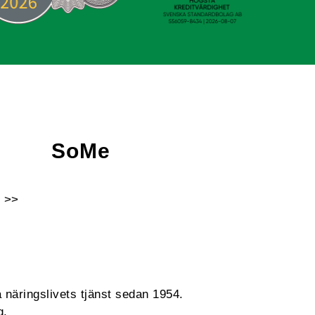
SoMe
 >>
Facebook
Instagram
Linkedin
Youtube
 näringslivets tjänst sedan 1954.
g.