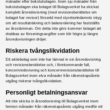
månader efter bokslutsdagen. Inom sju månader från
bokslutsdagen ska bolaget till Bolagsverket ha skickat
komplett årsredovisning (med revisionsberättelse om
bolaget har revisor) försedd med styrelseledamots intyg
om att resultaträkning och balansräkning har fastställts
av årsstämman. Om detta inte görs kommer bolaget att
drabbas av förseningsavgifter som blir högre ju längre
årsredovisningen dröjer.
Riskera tvångslikvidation
Ett aktiebolag som inte har lämnat in sin årsredovisning
och revisionsberättelse och, i förekommande fall,
koncernredovisning och koncernrevisionsberättelse till
Bolagsverket inom elva månader från räkenskapsårets
utgång riskerar tvångslikvidation.
Personligt betalningsansvar
Att inte skicka in årsredovisning till Bolagsverket inom
femton månader från räkenskapsårets utgång medför ett