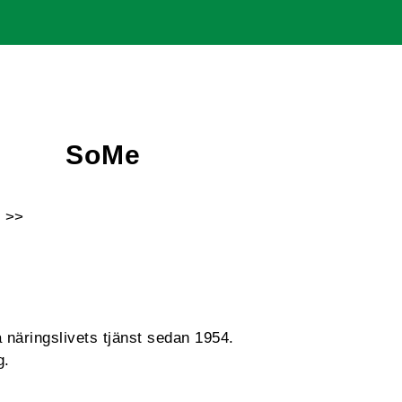
SoMe
 >>
Facebook
Instagram
Linkedin
Youtube
 näringslivets tjänst sedan 1954.
g.