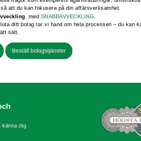
mella frågor som exempelvis ägarförändringar, omstruktu
så att du kan fokusera på din affärsverksamhet.
vveckling
med
SNABBAVVECKLING
.
sluta ditt bolag tar vi hand om hela processen – du kan k
ätt sätt.
Beställ bolagstjänster
och
 känna dig