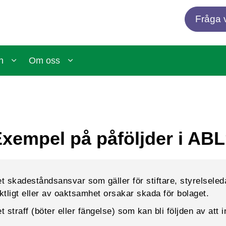
Fråga v
n
Om oss
xempel på påföljder i AB
ket skadeståndsansvar som gäller för stiftare, styrelseled
tligt eller av oaktsamhet orsakar skada för bolaget.
et straff (böter eller fängelse) som kan bli följden av att 