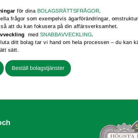
ningar
för dina
BOLAGSRÄTTSFRÅGOR
.
mella frågor som exempelvis ägarförändringar, omstruktu
så att du kan fokusera på din affärsverksamhet.
vveckling
med
SNABBAVVECKLING
.
sluta ditt bolag tar vi hand om hela processen – du kan k
ätt sätt.
Beställ bolagstjänster
och