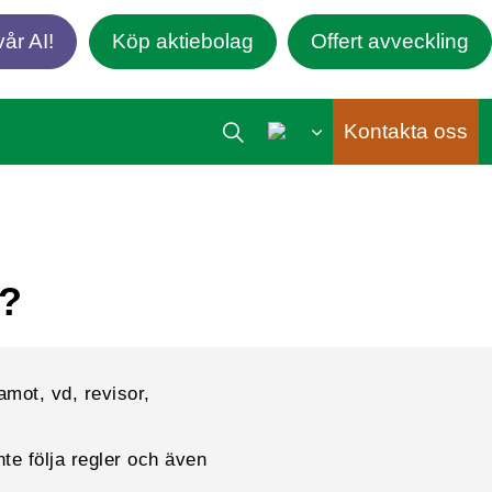
år AI!
Köp aktiebolag
Offert avveckling
Kontakta oss
L?
amot, vd, revisor,
inte följa regler och även