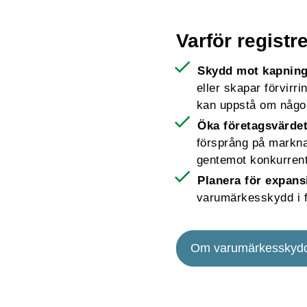
Varför regist
Skydd mot kapning
eller skapar förvirr
kan uppstå om någon
Öka företagsvärde
försprång på marknad
gentemot konkurrent
Planera för expan
varumärkesskydd i f
Om varumärkesskyd