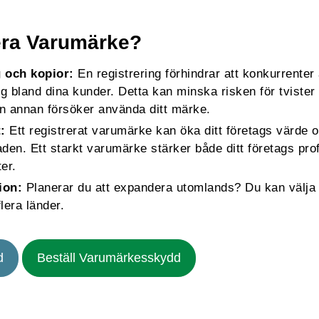
rera Varumärke?
 och kopior:
En registrering förhindrar att konkurrenter
ing bland dina kunder. Detta kan minska risken för tvister
 annan försöker använda ditt märke.
t:
Ett registrerat varumärke kan öka ditt företags värde o
en. Ett starkt varumärke stärker både ditt företags profi
er.
sion:
Planerar du att expandera utomlands? Du kan välja
lera länder.
d
Beställ Varumärkesskydd