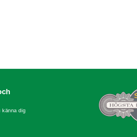
och
 känna dig