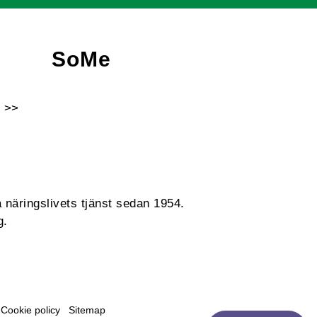
SoMe
 >>
Facebook
Instagram
Linkedin
Youtube
 näringslivets tjänst sedan 1954.
g.
Cookie policy
Sitemap