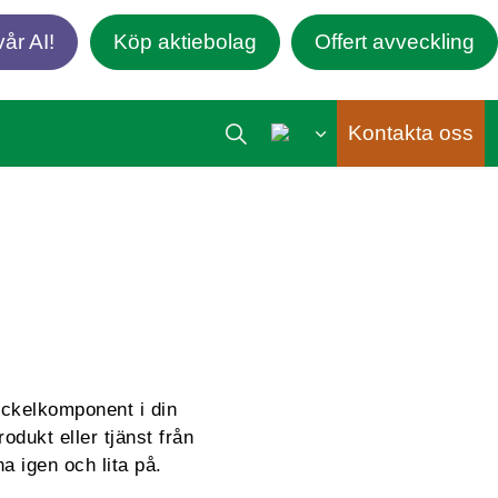
år AI!
Köp aktiebolag
Offert avveckling
Kontakta oss
yckelkomponent i din
odukt eller tjänst från
a igen och lita på.