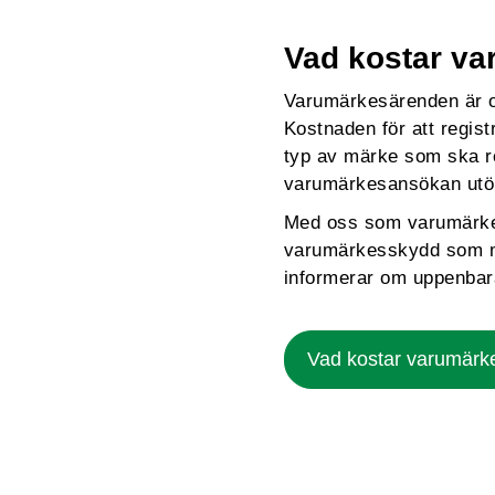
Vad kostar v
Varumärkesärenden är of
Kostnaden för att regis
typ av märke som ska re
varumärkesansökan utökas
Med oss som varumärkes
varumärkesskydd som möj
informerar om uppenba
Vad kostar varumärke