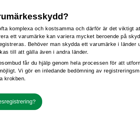
arumärkesskydd?
ta komplexa och kostsamma och därför är det viktigt att 
trera ett varumärke kan variera mycket beroende på sky
gistreras. Behöver man skydda ett varumärke i länder u
 till att gälla även i andra länder.
ombud får du hjälp genom hela processen för att utform
ligt. Vi gör en inledande bedömning av registreringsmö
ra krokben.
sregistrering?