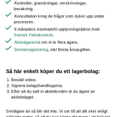
Kontroller, granskningar, omskrivningar,
bevakning.
Konsultation kring de frågor som dyker upp under
processen.
6 månaders kostnadsfri upplysningstjänst med
Svensk Faktakontroll
.
Aktieägaravtal
om ni är flera ägare.
Domänregistrering
, inkl första årsavgiften.
Så här enkelt köper du ett lagerbolag:
Beställ online.
Signera bolagshandlingarna.
Efter att du satt in aktielikviden är du ägare av
aktiebolaget.
Smidigare än så blir det inte. Vi ser till att allt sker enligt
gällande regler, så att du kan känna dig trygg i att bolaget