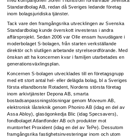
med kompanjonen Sören Thunström förvärvade Svenska
Standardbolag AB, redan då Sveriges ledande företag
inom bolagsjuridiska tjänster.
Tack vare den framgångsrika utvecklingen av Svenska
Standardbolag kunde överskott investeras i andra
affärsprojekt. Sedan 2006 var Olle ensam huvudägare i
moderbolaget S-bolagen, från starten verkställande
direktör och slutligen arbetande styrelseordförande. Med
önskan att ha koncernen kvar i familjen utarbetades en
generationsväxlingsplan.
Koncernen S-bolagen utvecklades till en företagsgrupp
med ett stort antal hel- eller delägda bolag, bl a Sveriges
första eltandborste Rotadent, Nordens största företag
inom arkivtjänster Depona AB, smarta
bostadsanpassningslösningar genom Moveum AB,
elektronisk låsteknik genom Phoniro AB (idag en del av
Assa Abloy), glasögonkedja Blic (idag Specsavers),
fondbolaget Atlantfonder AB och produkter mot
muntorrhet Proxident (idag en del av TePe). Dessutom
framgångsrika fastighetsinvesteringar inom och utom