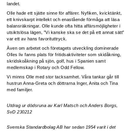
landet.
Olle hade ett sjätte sinne för affärer. Nyfiken, kvicktänkt,
ett knivskarpt intellekt och enastående förmåga att läsa
balansräkningar. Olle kunde ofta hitta affärsmöjligheter i
utsiktslösa lägen, ”Vi kanske ska se det på ett annat sätt”
var ett av hans favorituttryck.
Även om arbetet och företagets utveckling dominerade
Olles liv fanns plats för fritidsaktiviteter som skidåkning,
skridskoåkning på sjön, golf, hus i Spanien samt
medlemskap i Rotary och Odd Fellow.
Vi minns Olle med stor tacksamhet. Våra tankar går till
hustrun Anna-Greta och döttrarna Inger, Anita och Tina
med familjer.
Utdrag ur dödsruna av Karl Matsch och Anders Borgs,
SvD 230212
Svenska Standardbolag AB har sedan 1954 varit i det