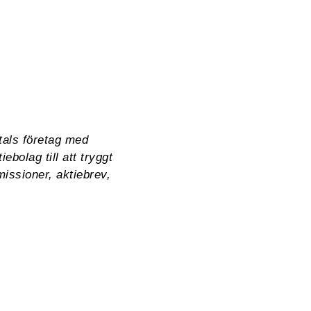
tals företag med
ebolag till att tryggt
issioner, aktiebrev,