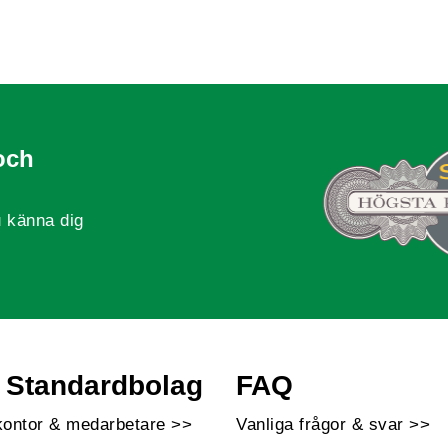
och
 känna dig
Standardbolag
FAQ
kontor & medarbetare >>
Vanliga frågor & svar >>