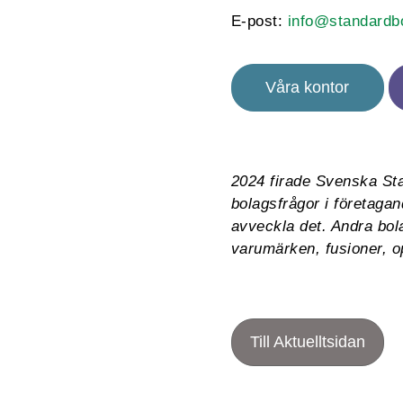
E-post:
info@standardb
Våra kontor
2024 firade Svenska Sta
bolagsfrågor i företagand
avveckla det. Andra bol
varumärken, fusioner, o
Till Aktuelltsidan