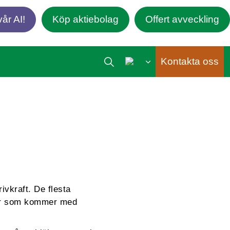
år AI!
Köp aktiebolag
Offert avveckling
Kontakta oss
ivkraft. De flesta
elar som kommer med