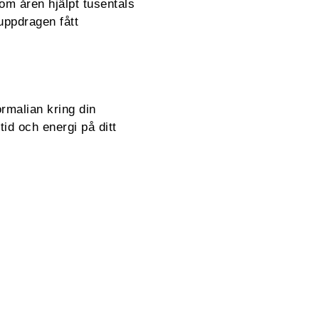
m åren hjälpt tusentals
uppdragen fått
ormalian kring din
tid och energi på ditt