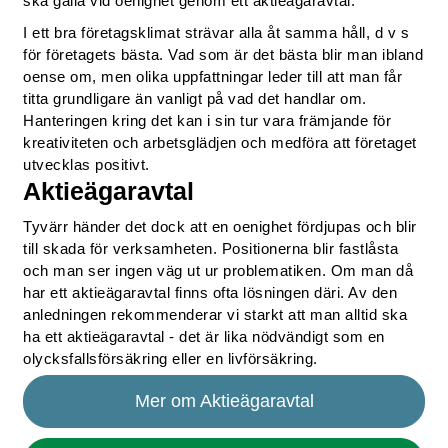
ska gälla vid oenighet genom ett aktieägaravtal.
I ett bra företagsklimat strävar alla åt samma håll, d v s
för företagets bästa. Vad som är det bästa blir man ibland
oense om, men olika uppfattningar leder till att man får
titta grundligare än vanligt på vad det handlar om.
Hanteringen kring det kan i sin tur vara främjande för
kreativiteten och arbetsglädjen och medföra att företaget
utvecklas positivt.
Aktieägaravtal
Tyvärr händer det dock att en oenighet fördjupas och blir
till skada för verksamheten. Positionerna blir fastlåsta
och man ser ingen väg ut ur problematiken. Om man då
har ett aktieägaravtal finns ofta lösningen däri. Av den
anledningen rekommenderar vi starkt att man alltid ska
ha ett aktieägaravtal - det är lika nödvändigt som en
olycksfallsförsäkring eller en livförsäkring.
Mer om Aktieägaravtal